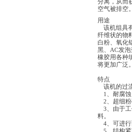
分离，从而
空气被排空
用途
该机组具
纤维状的物
白粉、氧化
黑、
AC
发泡
橡胶用各种
将更加广泛
特点
该机的过
1
、耐腐蚀
2
、超细粉
3
、由于工
料。
4
、可进行
5
、结构紧